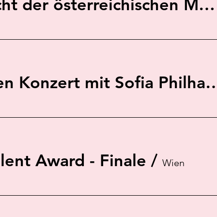
Ö1: Lange Nacht der österreichischen Musikuniversitäten und -hochschulen
Reinecke Harfen Konzert mit Sofi
ent Award - Finale
/
Wien