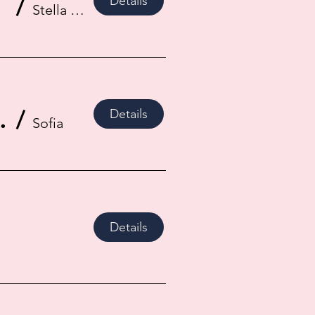
/
Details
Stella Vorarlberg Privathochschule für M
a Philharmonic
/
Details
Sofia
Details