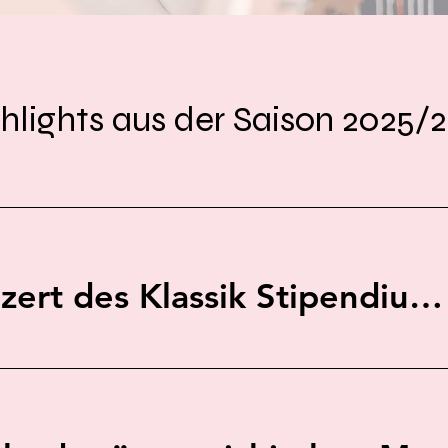
hlights aus der Saison 2025/
Preisträgerkonzert des Klassik Stipendiums der Werner Richard - Dr. Carl Dörken Stiftung